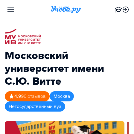
Московский
университет имени
С.Ю. Витте
4.9
96
отзывов
Москва
Негосударственный вуз