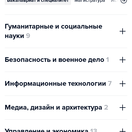
Бакалавриат и специалитет
Магистратура
Аспирант
Гуманитарные и социальные
науки
9
Безопасность и военное дело
1
Информационные технологии
7
Медиа, дизайн и архитектура
2
Управление и экономика
13