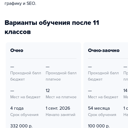
графику и SEO.
Варианты обучения после 11
классов
очно
очно-заочно
—
—
—
—
Проходной балл
Проходной балл
Проходной балл
Пр
бюджет
платное
бюджет
пл
—
12
—
14
Мест на бюджет
Мест на платное
Мест на бюджет
Ме
4 года
1 сент. 2026
54 месяца
1 
Срок обучения
Начало занятий
Срок обучения
На
332 000 р.
100 000 р.