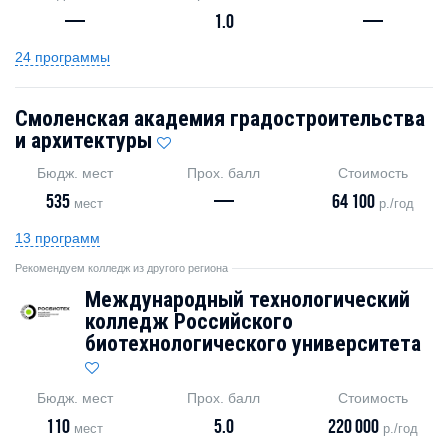
—
1.0
—
24 программы
Смоленская академия градостроительства
и архитектуры
Бюдж. мест
Прох. балл
Стоимость
535
—
64 100
мест
р./год
13 программ
Рекомендуем колледж из другого региона
Международный технологический
колледж Российского
биотехнологического университета
Бюдж. мест
Прох. балл
Стоимость
110
5.0
220 000
мест
р./год