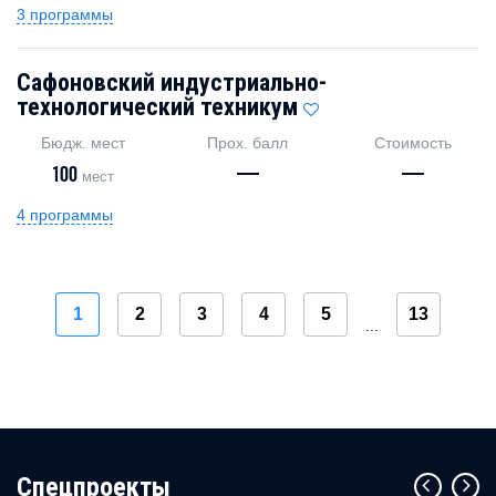
3 программы
Сафоновский индустриально-
технологический техникум
Бюдж. мест
Прох. балл
Стоимость
100
—
—
мест
4 программы
1
2
3
4
5
13
...
Cпецпроекты