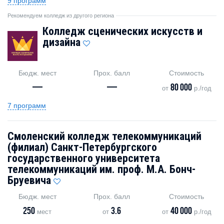
9 программ
Рекомендуем колледж из другого региона
Колледж сценических искусств и
дизайна
Бюдж. мест
Прох. балл
Стоимость
—
—
80 000
от
р./год
7 программ
Смоленский колледж телекоммуникаций
(филиал) Санкт-Петербургского
государственного университета
телекоммуникаций им. проф. М.А. Бонч-
Бруевича
Бюдж. мест
Прох. балл
Стоимость
250
3.6
40 000
мест
от
от
р./год