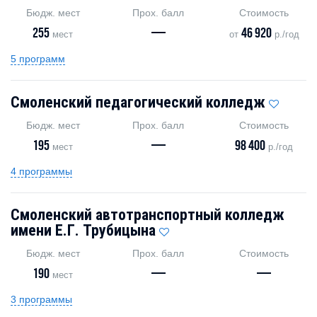
Бюдж. мест
Прох. балл
Стоимость
255
—
46 920
мест
от
р./год
5 программ
Смоленский педагогический колледж
Бюдж. мест
Прох. балл
Стоимость
195
—
98 400
мест
р./год
4 программы
Смоленский автотранспортный колледж
имени Е.Г. Трубицына
Бюдж. мест
Прох. балл
Стоимость
190
—
—
мест
3 программы