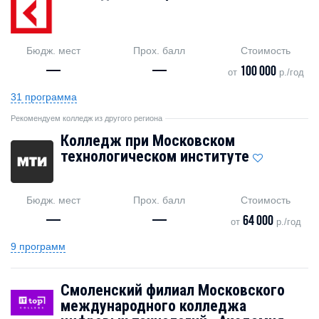
Бюдж. мест
Прох. балл
Стоимость
—
—
100 000
от
р./год
31 программа
Рекомендуем колледж из другого региона
Колледж при Московском
технологическом институте
Бюдж. мест
Прох. балл
Стоимость
—
—
64 000
от
р./год
9 программ
Смоленский филиал Московского
международного колледжа