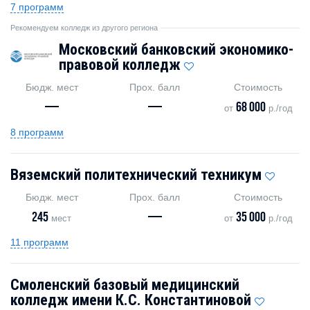
7 программ
Рекомендуем колледж из другого региона
Московский банковский экономико-
правовой колледж
Бюдж. мест
Прох. балл
Стоимость
—
—
68 000
от
р./год
8 программ
Вяземский политехнический техникум
Бюдж. мест
Прох. балл
Стоимость
245
—
35 000
мест
от
р./год
11 программ
Смоленский базовый медицинский
колледж имени К.С. Константиновой