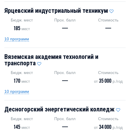
Ярцевский индустриальный техникум
Бюдж. мест
Прох. балл
Стоимость
185
—
—
мест
10 программ
Вяземская академия технологий и
транспорта
Бюдж. мест
Прох. балл
Стоимость
170
—
35 000
мест
от
р./год
10 программ
Десногорский энергетический колледж
Бюдж. мест
Прох. балл
Стоимость
145
—
34 000
мест
от
р./год