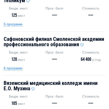
техникум
Бюдж. мест
Прох. балл
Стоимость
125
—
—
мест
5 программ
Сафоновский филиал Смоленской академии
профессионального образования
Бюдж. мест
Прох. балл
Стоимость
120
—
64 400
мест
р./год
6 программ
Вяземский медицинский колледж имени
Е.О. Мухина
Бюдж. мест
Прох. балл
Стоимость
105
—
—
мест