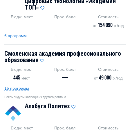
цифровых технологий «Академия
TOП»
Бюдж. мест
Прох. балл
Стоимость
—
—
154 890
от
р./год
6 программ
Смоленская академия профессионального
образования
Бюдж. мест
Прох. балл
Стоимость
445
—
49 000
мест
от
р./год
16 программ
Рекомендуем колледж из другого региона
Алабуга Политех
Бюдж. мест
Прох. балл
Стоимость