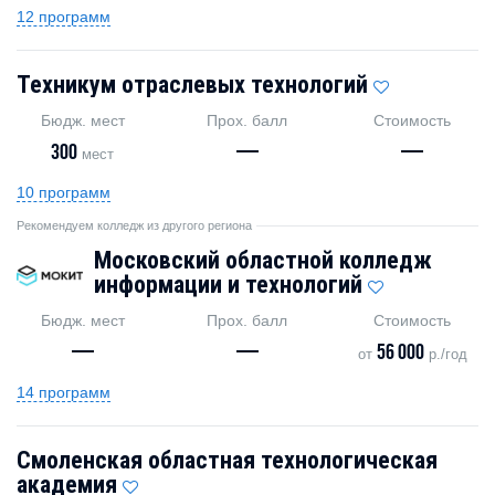
12 программ
Техникум отраслевых технологий
Бюдж. мест
Прох. балл
Стоимость
300
—
—
мест
10 программ
Рекомендуем колледж из другого региона
Московский областной колледж
информации и технологий
Бюдж. мест
Прох. балл
Стоимость
—
—
56 000
от
р./год
14 программ
Смоленская областная технологическая
академия