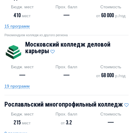
Бюдж. мест
Прох. балл
Стоимость
410
—
60 000
мест
от
р./год
15 программ
Рекомендуем колледж из другого региона
Московский колледж деловой
карьеры
Бюдж. мест
Прох. балл
Стоимость
—
—
68 000
от
р./год
19 программ
Рославльский многопрофильный колледж
Бюдж. мест
Прох. балл
Стоимость
215
3.2
—
мест
от