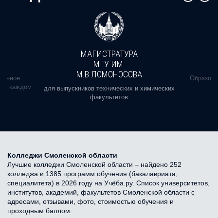
МАГИСТРАТУРА
МГУ ИМ.
М.В.ЛОМОНОСОВА
альное
Образова
ь в каждом
для выпускников технических и химических
факультетов
Колледжи Смоленской области
Лучшие колледжи Смоленской области – найдено 252
колледжа и 1385 программ обучения (бакалавриата,
специалитета) в 2026 году на Учёба.ру. Список университетов,
институтов, академий, факультетов Смоленской области с
адресами, отзывами, фото, стоимостью обучения и
проходным баллом.