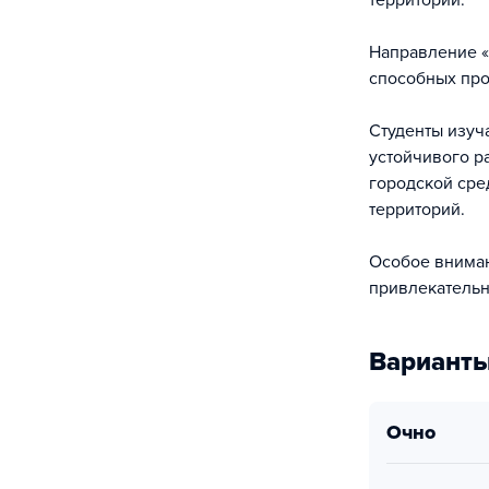
территорий.
Направление «
способных про
Студенты изуч
устойчивого р
городской сре
территорий.
Особое вниман
привлекательн
Варианты
очно