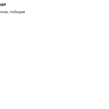
аде
енов, победив