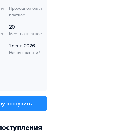
—
лл
Проходной балл
платное
20
ет
Мест на платное
1 сент. 2026
я
Начало занятий
чу поступить
поступления