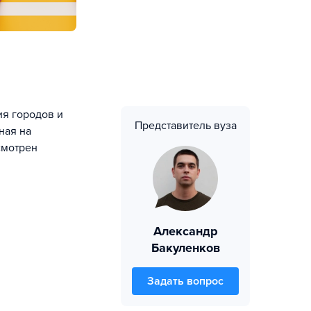
ия городов и
Представитель вуза
ная на
смотрен
Александр
Бакуленков
Задать вопрос