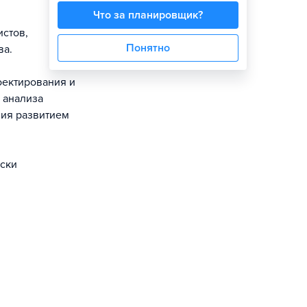
Что за планировщик?
истов,
Понятно
ва.
оектирования и
 анализа
ния развитием
ески