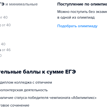
ГЭ
и минимальные
Поступление по олимпи
Можно поступить без экзам
от 40
в одной из олимпиад
к
от 40
Подобрать олимпиаду
т 40
а
от 46
0
ельные баллы к сумме ЕГЭ
а диплом колледжа с отличием
волонтерская деятельность
 наличие статуса победителя чемпионата «Абилимпикс»
оговое сочинение