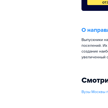
от
О направ
Выпускники на
поселений. Их
создание наиб
увеличенный с
Смотри
Вузы Москвы п