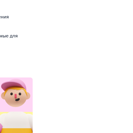
ения
емые для