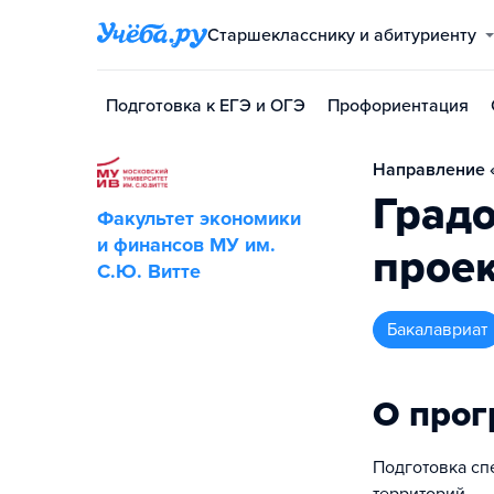
Старшекласснику и абитуриенту
Подготовка к ЕГЭ и ОГЭ
Профориентация
Направление «
Град
Факультет экономики
и финансов МУ им.
проек
С.Ю. Витте
бакалавриат
О про
Подготовка сп