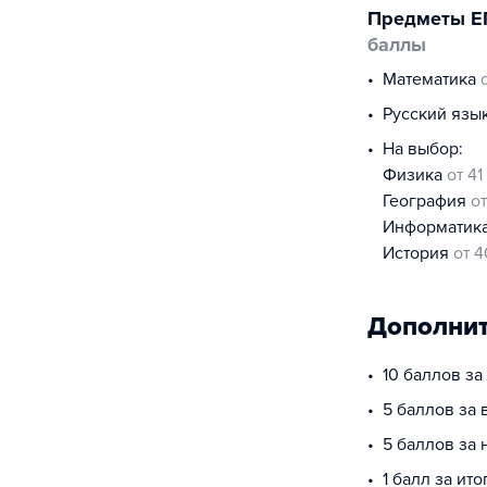
Предметы Е
баллы
математика
русский язы
На выбор:
физика
от 41
география
о
информатик
история
от 4
Дополнит
10 баллов з
5 баллов за 
5 баллов за
1 балл за ит