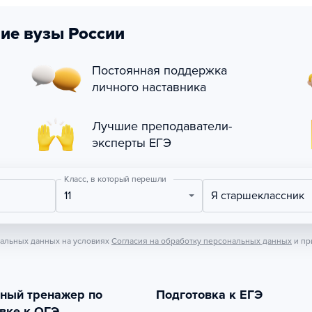
ие вузы России
Постоянная поддержка
личного наставника
Лучшие преподаватели-
эксперты ЕГЭ
Класс, в который перешли
11
Я старшеклассник
нальных данных на условиях
Согласия на обработку персональных данных
и пр
тный тренажер по
Подготовка к ЕГЭ
вке к ОГЭ