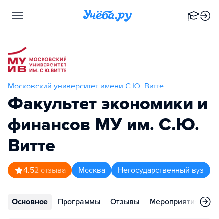
Московский университет имени С.Ю. Витте
Факультет экономики и
финансов МУ им. С.Ю.
Витте
4.5
2
отзыва
Москва
Негосударственный вуз
Основное
Программы
Отзывы
Мероприятия
Во