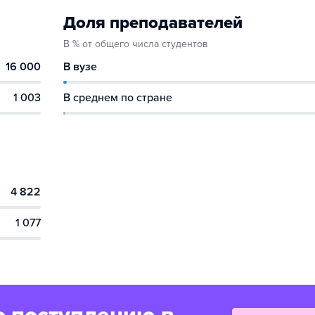
Доля преподавателей
В % от общего числа студентов
16 000
В вузе
1 003
В среднем по стране
4 822
1 077