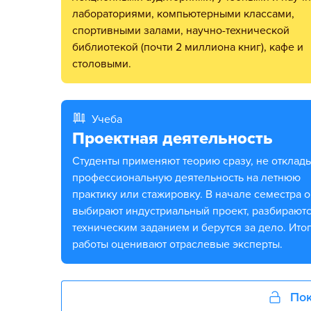
лабораториями, компьютерными классами,
спортивными залами, научно-технической
библиотекой (почти 2 миллиона книг), кафе и
столовыми.
Учеба
Проектная деятельность
Студенты применяют теорию сразу, не откладывая
профессиональную деятельность на летнюю
практику или стажировку. В начале семестра 
выбирают индустриальный проект, разбираютс
техническим заданием и берутся за дело. Ито
работы оценивают отраслевые эксперты.
Пок