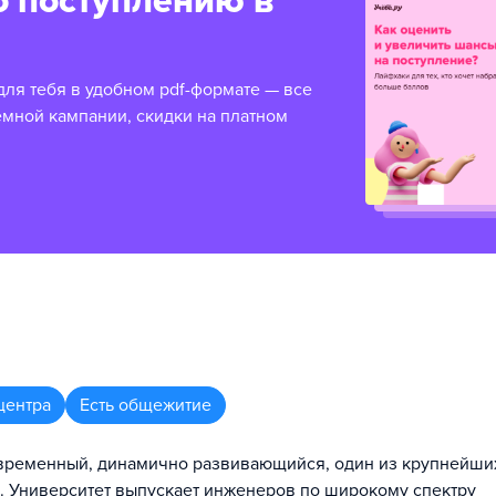
о поступлению в
для тебя в удобном pdf-формате — все
емной кампании, скидки на платном
центра
Есть общежитие
временный, динамично развивающийся, один из крупнейши
а. Университет выпускает инженеров по широкому спектру