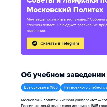
Советы и лайфхаки п
Московский Политех
Мечтаешь поступить в этот универ? Собрали 
способы попасть на бюджет, расписание при
отделении.
Скачать в Telegram
Об учебном заведении
Вуз
основан в
1865
Нет военного учебного 
Московский политехнический университет — со
России, который ведёт свою историю с 1865 год