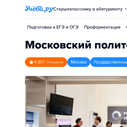
Старшекласснику и абитуриенту
Подготовка к ЕГЭ и ОГЭ
Профориентация
Московский полит
4.5
67
отзывов
Москва
Государственны