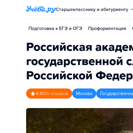
Старшекласснику и абитуриенту
Подготовка к ЕГЭ и ОГЭ
Профориентация
Российская акаде
государственной 
Российской Феде
4.9
136
отзывов
Москва
Государственн