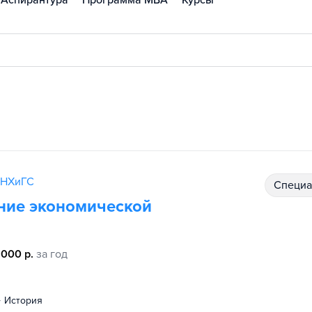
Аспирантура
Программа MBA
Курсы
АНХиГС
специ
ние экономической
 000 р.
за год
история