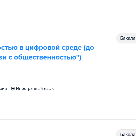
бакал
стью в цифровой среде (до
зи с общественностью")
ория
иностранный язык
бакал