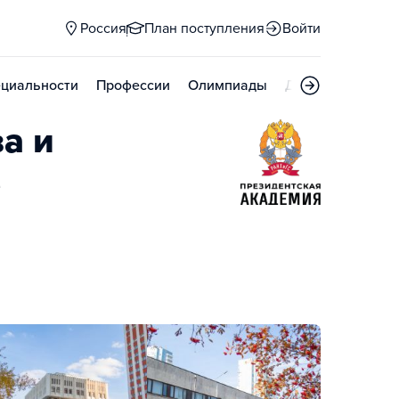
Россия
План поступления
Войти
циальности
Профессии
Олимпиады
Дни открытых д
а и
е