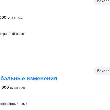
бакал
000 р.
за год
остранный язык
бакал
лобальные изменения
 000 р.
за год
иностранный язык