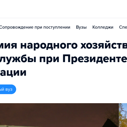
Сопровождение при поступлении
Вузы
Колледжи
Спе
мия народного хозяйств
службы при Президент
рации
ый вуз