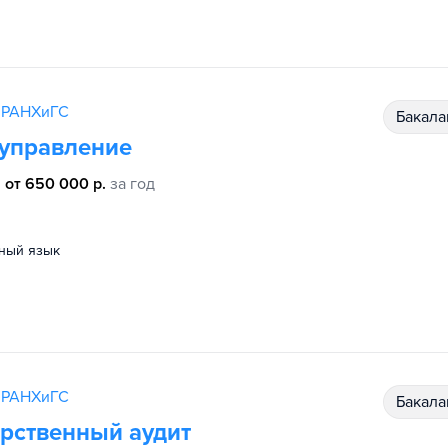
я РАНХиГС
бакал
 управление
от 650 000 р.
за год
нный язык
я РАНХиГС
бакал
рственный аудит