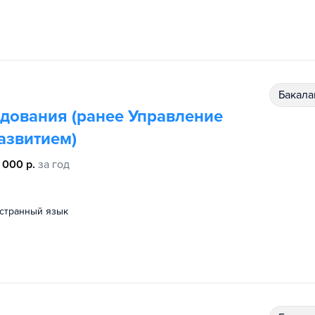
бакал
едования (ранее Управление
азвитием)
 000 р.
за год
остранный язык