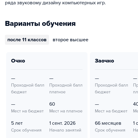
ряда звуковому дизайну компьютерных игр.
Варианты обучения
после 11 классов
второе высшее
очно
заочно
—
—
—
—
Проходной балл
Проходной балл
Проходной балл
Пр
бюджет
платное
бюджет
пл
—
60
—
4
Мест на бюджет
Мест на платное
Мест на бюджет
Ме
5 лет
1 сент. 2026
66 месяцев
1 
Срок обучения
Начало занятий
Срок обучения
На