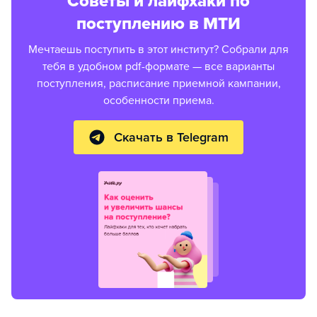
Советы и лайфхаки по
поступлению в МТИ
Мечтаешь поступить в этот институт? Собрали для
тебя в удобном pdf-формате — все варианты
поступления, расписание приемной кампании,
особенности приема.
Скачать в Telegram