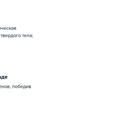
ическая
твердого тела;
аде
енов, победив