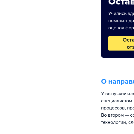
Остав
Учились зде
поможет др
оценок фор
Ост
от
О направ
У выпускников
специалистом.
процессов, пр
Во втором — с
технологии, сл