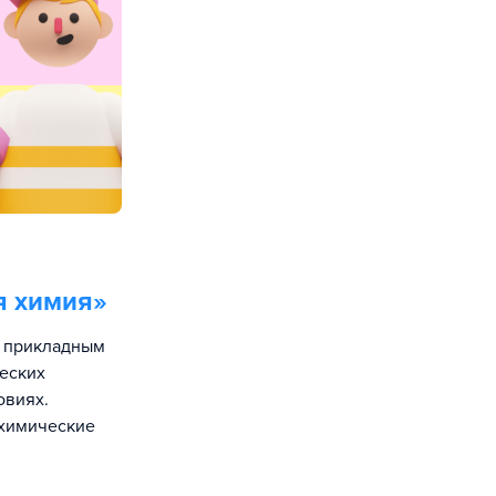
я химия
»
ть прикладным
еских
овиях.
 химические