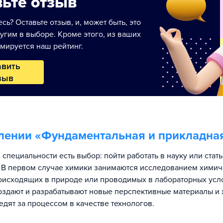
ьте отзыв
сь? Оставьте отзыв, и, может быть, это
угим в выборе. Кроме этого, из ваших
мируется наш рейтинг.
авить
зыв
лении «
Фундаментальная и прикладна
 специальности есть выбор: пойти работать в науку или ста
 В первом случае химики занимаются исследованием химич
оисходящих в природе или проводимых в лабораторных усл
оздают и разрабатывают новые перспективные материалы и
едят за процессом в качестве технологов.