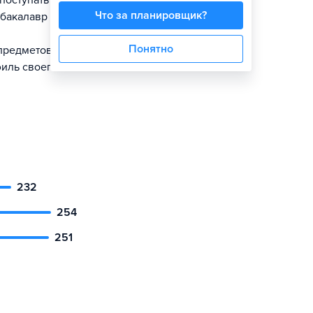
поступать в
Что за планировщик?
 бакалавр
Понятно
предметов,
филь своего
232
254
251