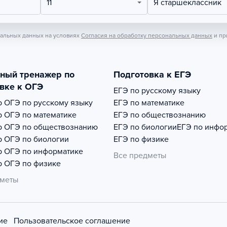
11
Я старшеклассник
нальных данных на условиях
Согласия на обработку персональных данных
и пр
тный тренажер по
Подготовка к ЕГЭ
вке к ОГЭ
ЕГЭ по русскому языку
р
ОГЭ по русскому языку
ЕГЭ по математике
р
ОГЭ по математике
ЕГЭ по обществознанию
р
ОГЭ по обществознанию
ЕГЭ по биологии
ЕГЭ по инфо
р
ОГЭ по биологии
ЕГЭ по физике
р
ОГЭ по информатике
Все предметы
р
ОГЭ по физике
дметы
ие
Пользовательское соглашение