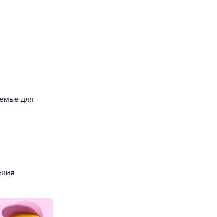
уемые для
ения