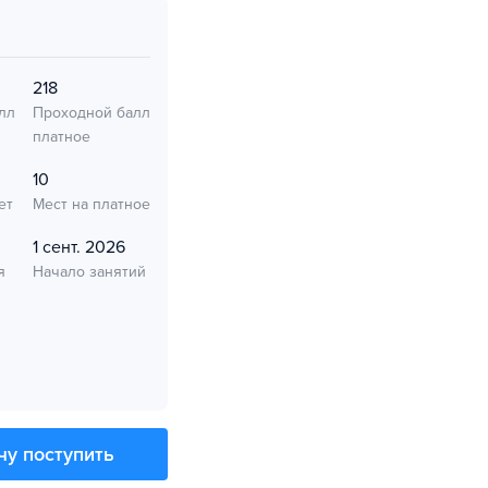
218
лл
Проходной балл
платное
10
ет
Мест на платное
1 сент. 2026
я
Начало занятий
чу поступить