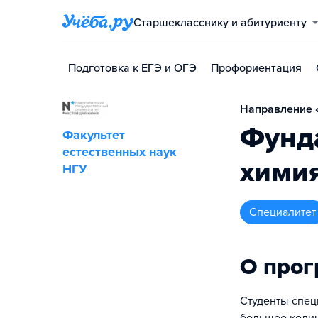
Старшекласснику и абитуриенту
Подготовка к ЕГЭ и ОГЭ
Профориентация
Направление «
Фунд
Факультет
естественных наук
хими
НГУ
специалитет
О про
Студенты-спец