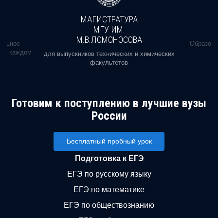
МАГИСТРАТУРА
МГУ ИМ.
М.В.ЛОМОНОСОВА
альное
Образова
ь в каждом
для выпускников технических и химических
факультетов
Готовим к поступлению в лучшие вузы
России
Бесплатный пробный урок
Подготовка к ЕГЭ
ЕГЭ по русскому языку
ЕГЭ по математике
ЕГЭ по обществознанию